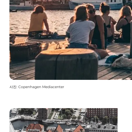
사진
:
Copenhagen Mediacenter