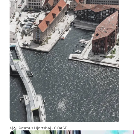
사진
:
Rasmus Hjortshøj - COAST