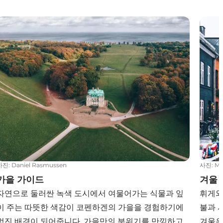
가을 가이드
겨울 
사진
:
Daniel Rasmussen
사진
:
Ma
가을 가이드
겨울
자연으로 둘러싼 녹색 도시에서 여물어가는 식물과 잎
휘게와
이 주는 따뜻한 색감이 코펜하겐의 가을을 경험하기에
불과 
멋진 배경이 되어줍니다. 가을만의 분위기를 만끽하고
겨울은