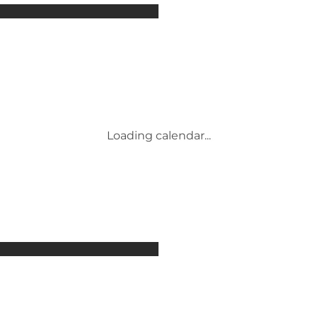
Attractions
Accommodation
Activities
Events
Places to eat
Transport
Service and information
Loading calendar...