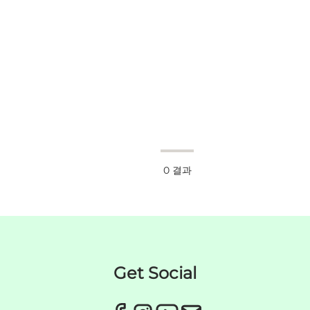
0
결과
Get Social