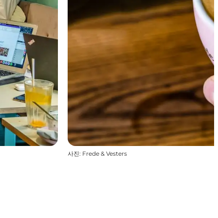
사진
:
Frede & Vesters