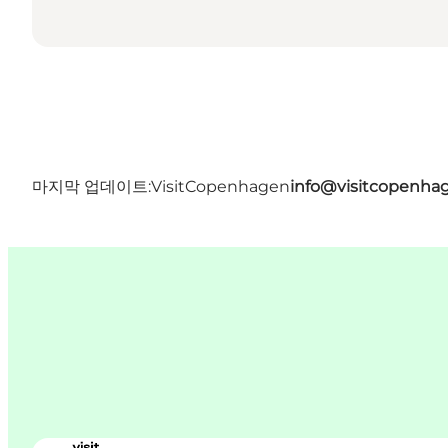
마지막 업데이트:
VisitCopenhagen
info@visitcopenha