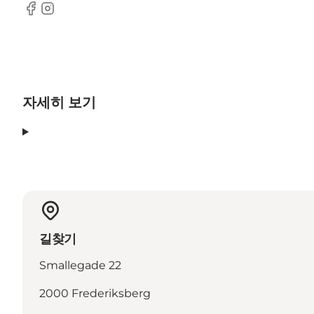
Facebook
Instagram
자세히 보기
길찾기
Smallegade 22
2000 Frederiksberg