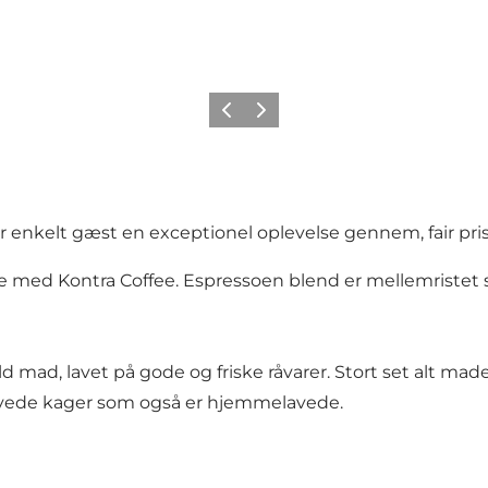
이전
다음
 enkelt gæst en exceptionel oplevelse gennem, fair prise
jde med Kontra Coffee. Espressoen blend er mellemristet
 mad, lavet på gode og friske råvarer. Stort set alt mad
lavede kager som også er hjemmelavede.