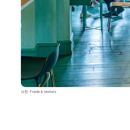
사진
:
Frede & Vesters