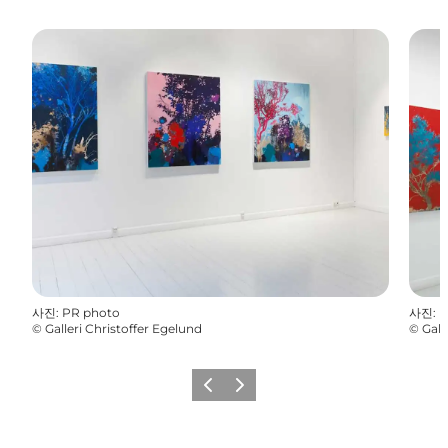
사진
:
PR photo
사진
:
P
©
Galleri Christoffer Egelund
©
Gall
이전
다음