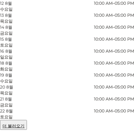
Pay a visit to the Royal Kitchen under
12 8월
10:00 AM–05:00 PM
수요일
Christiansborg.
13 8월
10:00 AM–05:00 PM
목요일
This is where you can have a unique look
14 8월
10:00 AM–05:00 PM
behind the scenes of the royal parties and
금요일
15 8월
10:00 AM–05:00 PM
celebrations. What goes on in the royal kitchen
토요일
when there is a gala dinner at the palace in
16 8월
10:00 AM–05:00 PM
1937? The sweet aroma of beef tenderloin for
일요일
18 8월
10:00 AM–05:00 PM
275 guests wafts out of the ovens - muscular
화요일
chefs stagger around under the weight of the
19 8월
10:00 AM–05:00 PM
수요일
ton-heavy copper pots - the confectioner
20 8월
10:00 AM–05:00 PM
constructs exquisite crowns of candied fruit.
목요일
21 8월
10:00 AM–05:00 PM
Come and experience the royal party
금요일
22 8월
10:00 AM–05:00 PM
preparations as they are today and in days of
토요일
old.
더 불러오기