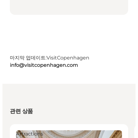
마지막 업데이트:
VisitCopenhagen
info@visitcopenhagen.com
관련 상품
Attractions