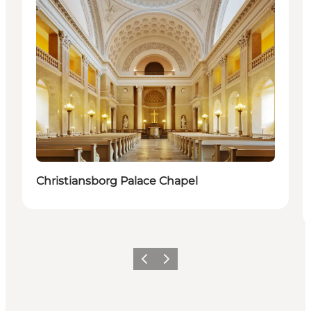
Christiansborg Palace Chapel
이전
다음