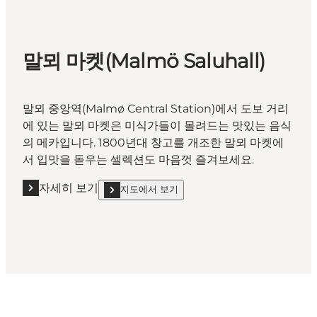
말뫼 마켓(Malmö Saluhall)
말뫼 중앙역(Malmø Central Station)에서 도보 거리
에 있는 말뫼 마켓은 미식가들이 몰려드는 맛있는 음식
의 메카입니다. 1800년대 창고를 개조한 말뫼 마켓에
서 입맛을 돋우는 셀렉션도 마음껏 즐겨보세요.
자세히 보기
지도에서 보기
자세히 보기 "말뫼 마켓(Malmö Saluhall)"
show 말뫼 마켓(Malmö Saluhall) on_map