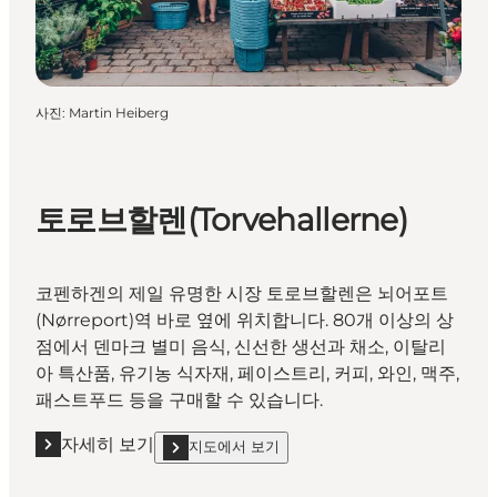
사진
:
Martin Heiberg
토로브할렌(Torvehallerne)
코펜하겐의 제일 유명한 시장 토로브할렌은 뇌어포트
(Nørreport)역 바로 옆에 위치합니다. 80개 이상의 상
점에서 덴마크 별미 음식, 신선한 생선과 채소, 이탈리
아 특산품, 유기농 식자재, 페이스트리, 커피, 와인, 맥주,
패스트푸드 등을 구매할 수 있습니다.
자세히 보기
지도에서 보기
자세히 보기 "토로브할렌(Torvehallerne)"
show 토로브할렌(Torvehallerne) on_map