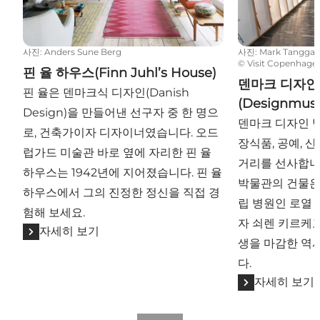
사진
:
Anders Sune Berg
사진
:
Mark Tanggaa
©
Visit Copenhage
핀 율 하우스(Finn Juhl’s House)
덴마크 디자인
핀 율은 덴마크식 디자인(Danish
(Designmus
Design)을 만들어낸 선구자 중 한 명으
덴마크 디자인 
로, 건축가이자 디자이너였습니다. 오드
장식품, 공예, 
럽가드 미술관 바로 옆에 자리한 핀 율
거리를 선사합니
하우스는 1942년에 지어졌습니다. 핀 율
박물관의 건물은
하우스에서 그의 진정한 정신을 직접 경
립 병원인 로열 
험해 보세요.
자 쇠렌 키르케고
자세히 보기
생을 마감한 역
다.
자세히 보기